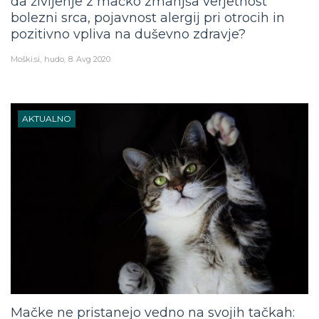
da življenje z mačko zmanjša verjetnost
bolezni srca, pojavnost alergij pri otrocih in
pozitivno vpliva na duševno zdravje?
Moški.si
hudo
8. Avg 2020
AKTUALNO
Mačke ne pristanejo vedno na svojih tačkah: