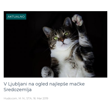
AKTUALNO
V Ljubljani na ogled najlepše mačke
Sredozemlja
Hudo.com
M. N., STA
16. Mar 2019