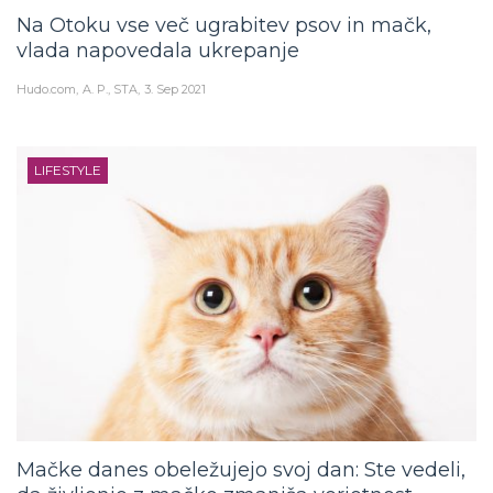
Na Otoku vse več ugrabitev psov in mačk,
vlada napovedala ukrepanje
Hudo.com
A. P., STA
3. Sep 2021
LIFESTYLE
Mačke danes obeležujejo svoj dan: Ste vedeli,