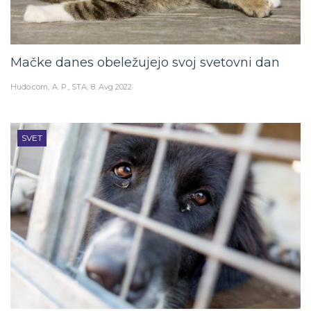
Mačke danes obeležujejo svoj svetovni dan
Hudo.com
A. P., STA
8. Avg 2022
SVET