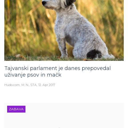
Tajvanski parlament je danes prepovedal
uživanje psov in mačk
Hudo.com
M. N., STA
12. Apr 2017
ZABAVA