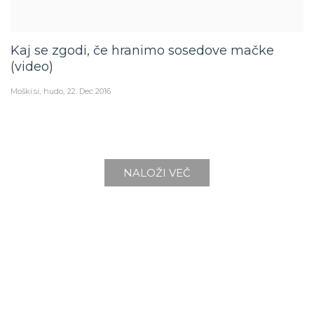
Kaj se zgodi, če hranimo sosedove mačke
(video)
Moški.si
hudo
22. Dec 2016
NALOŽI VEČ