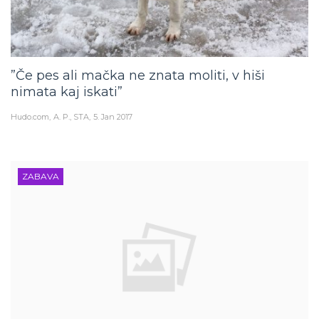
”Če pes ali mačka ne znata moliti, v hiši
nimata kaj iskati”
Hudo.com
A. P., STA
5. Jan 2017
ZABAVA