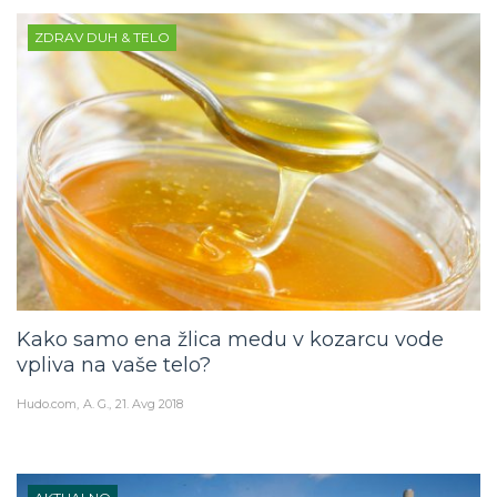
ZDRAV DUH & TELO
Kako samo ena žlica medu v kozarcu vode
vpliva na vaše telo?
Hudo.com
A. G.
21. Avg 2018