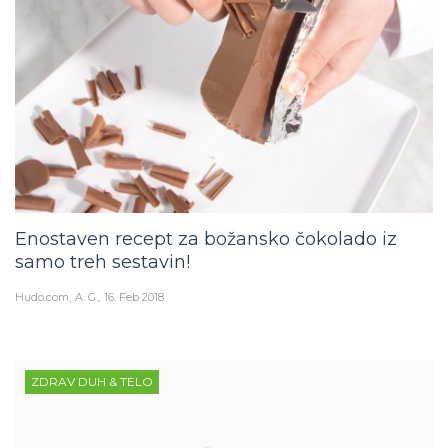
Enostaven recept za božansko čokolado iz
samo treh sestavin!
Hudo.com
A. G.
16. Feb 2018
ZDRAV DUH & TELO