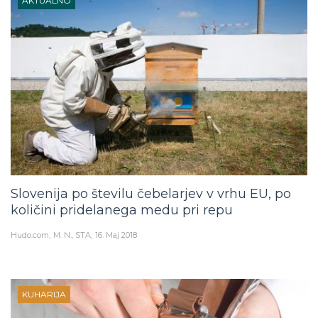
AKTUALNO
Slovenija po številu čebelarjev v vrhu EU, po
količini pridelanega medu pri repu
Hudo.com
M. N., STA
16. Maj 2018
KUHARIJA