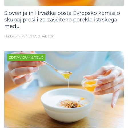
Slovenija in Hrvaška bosta Evropsko komisijo
skupaj prosili za zaščiteno poreklo istrskega
medu
Hudo.com
M. N., STA
2. Feb 2021
ZDRAV DUH & TELO