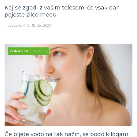
Kaj se zgodi z vašim telesom, če vsak dan
pojeste žlico medu
Hudo.com
A. G.
15. Dec 2020
ZDRAV DUH & TELO
Če pijete vodo na tak način, se bodo kilogami