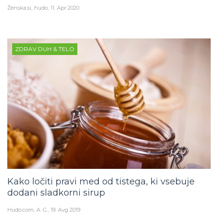
Ženska.si
hudo
11. Apr 2020
ZDRAV DUH & TELO
Kako ločiti pravi med od tistega, ki vsebuje
dodani sladkorni sirup
Hudo.com
A. G.
19. Avg 2019