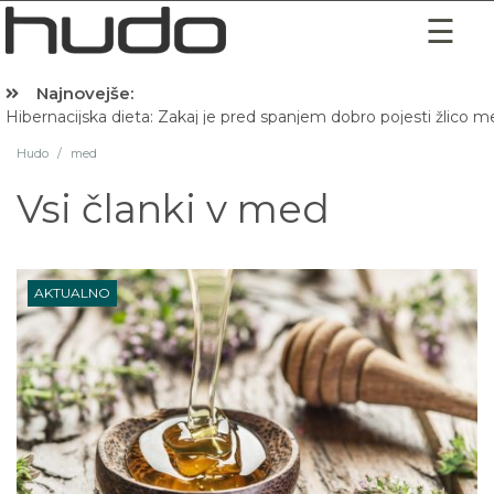
Najnovejše:
Hibernacijska dieta: Zakaj je pred spanjem dobro pojesti žlico 
Hudo
/
med
Vsi članki v
med
AKTUALNO