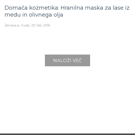
Domača kozmetika: Hranilna maska za lase iz
medu in olivnega olja
Ženska.si
hudo
29. Dec 2016
NALOŽI VEČ