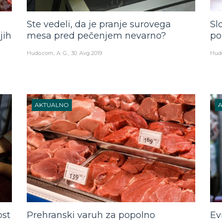
Ste vedeli, da je pranje surovega
Sl
jih
mesa pred pečenjem nevarno?
po
Hudo.com
A. G.
30. Avg 2019
Hud
AKTUALNO
ost
Prehranski varuh za popolno
Ev