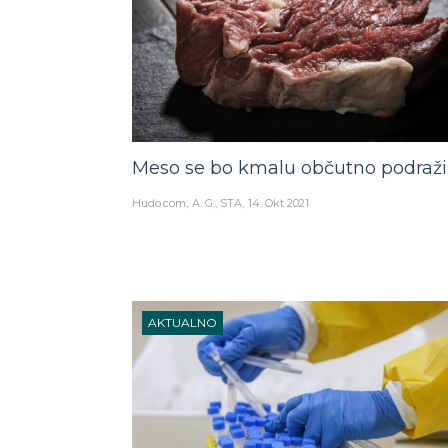
Meso se bo kmalu občutno podraži
Hudo.com
A. G., STA
14. Okt 2021
AKTUALNO