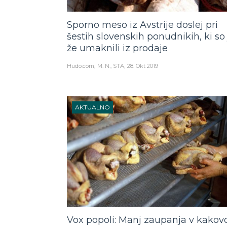
Sporno meso iz Avstrije doslej pri
šestih slovenskih ponudnikih, ki so 
že umaknili iz prodaje
Hudo.com
M. N., STA
28. Okt 2019
AKTUALNO
Vox popoli: Manj zaupanja v kakov