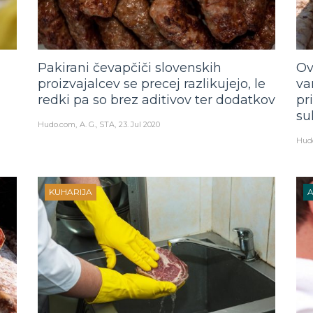
Pakirani čevapčiči slovenskih
Ov
proizvajalcev se precej razlikujejo, le
va
redki pa so brez aditivov ter dodatkov
pr
su
Hudo.com
A. G., STA
23. Jul 2020
Hud
KUHARIJA