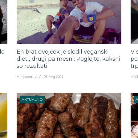
lo
En brat dvojček je sledil veganski
V 
dieti, drugi pa mesni: Poglejte, kakšni
po
so rezultati
tr
Hudo.com
A. G.
16. Avg 2021
Mošk
AKTUALNO