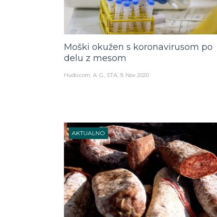
Moški okužen s koronavirusom po
delu z mesom
Hudo.com
A. G., STA
9. Nov 2020
AKTUALNO