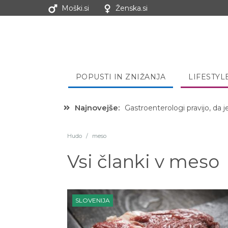
Moški.si
Ženska.si
POPUSTI IN ZNIŽANJA
LIFESTYL
Najnovejše:
Hibernacijska dieta: Zakaj je
Hudo
/
meso
Vsi članki v
meso
SLOVENIJA