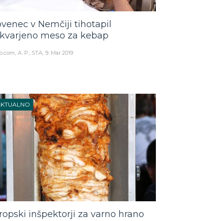
ovenec v Nemčiji tihotapil
kvarjeno meso za kebap
o.com
A. P., STA
9. Mar 2019
AKTUALNO
ropski inšpektorji za varno hrano