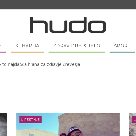
E
KUHARIJA
ZDRAV DUH & TELO
ŠPORT
 pred spanjem dobro pojesti žlico medu?
LIFESTYLE
L