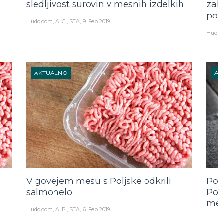
sledljivost surovin v mesnih izdelkih
za
po
Hudo.com
A. G., STA
9. Feb 2019
Hud
AKTUALNO
V govejem mesu s Poljske odkrili
Po
salmonelo
Po
me
Hudo.com
A. P., STA
6. Feb 2019