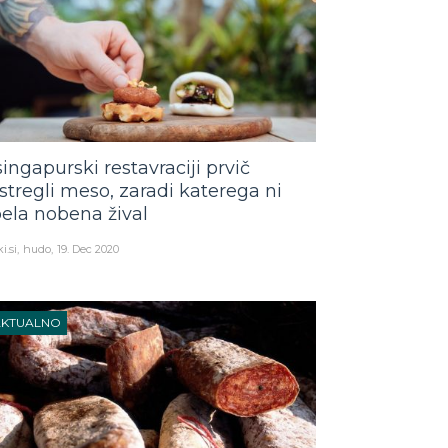
singapurski restavraciji prvič
stregli meso, zaradi katerega ni
pela nobena žival
i.si
hudo
19. Dec 2020
AKTUALNO