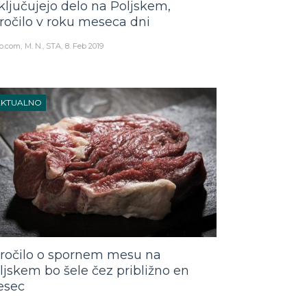
ključujejo delo na Poljskem,
ročilo v roku meseca dni
o.com
M. N., STA
8. Feb 2019
AKTUALNO
ročilo o spornem mesu na
ljskem bo šele čez približno en
sec