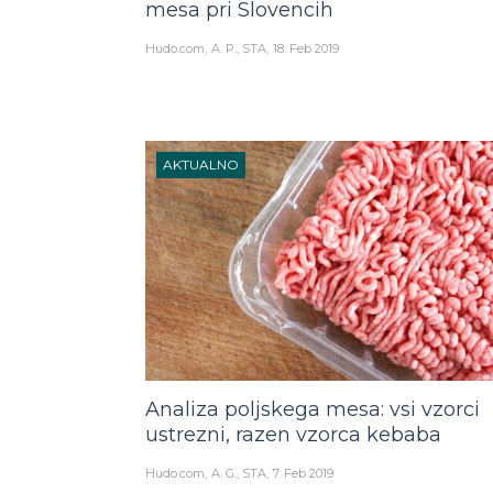
mesa pri Slovencih
Hudo.com
A. P., STA
18. Feb 2019
AKTUALNO
Analiza poljskega mesa: vsi vzorci
ustrezni, razen vzorca kebaba
Hudo.com
A. G., STA
7. Feb 2019