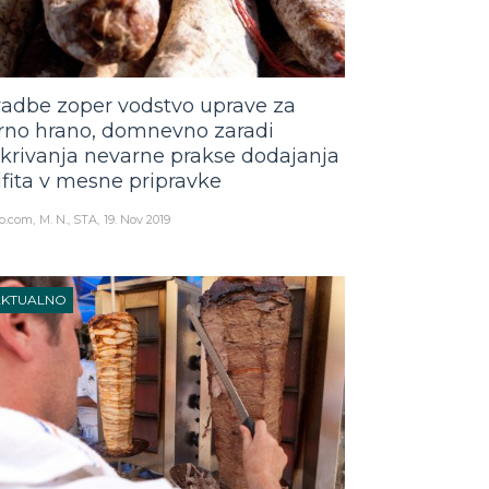
adbe zoper vodstvo uprave za
rno hrano, domnevno zaradi
ikrivanja nevarne prakse dodajanja
lfita v mesne pripravke
o.com
M. N., STA
19. Nov 2019
AKTUALNO