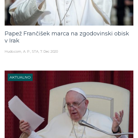
Papež Frančišek marca na zgodovinski obisk
v Irak
Hudo.com
A. P., STA
7. Dec 2020
AKTUALNO