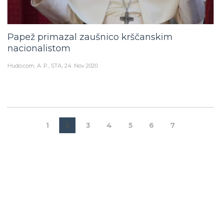
Papež primazal zaušnico krščanskim
nacionalistom
Hudo.com
A. P., STA
24. Nov 2020
1
2
3
4
5
6
7