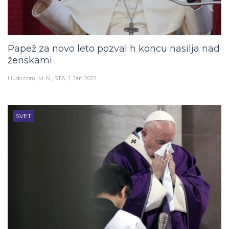
Papež za novo leto pozval h koncu nasilja nad
ženskami
Hudo.com
M. N., STA
1. Jan 2022
SVET