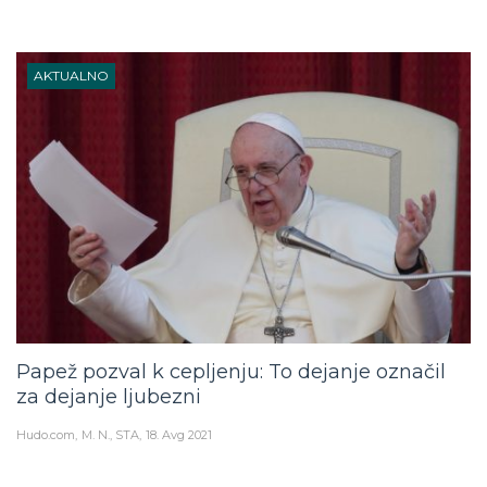
AKTUALNO
Papež pozval k cepljenju: To dejanje označil
za dejanje ljubezni
Hudo.com
M. N., STA
18. Avg 2021