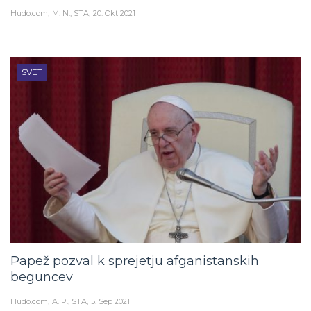
Hudo.com
M. N., STA
20. Okt 2021
SVET
Papež pozval k sprejetju afganistanskih
beguncev
Hudo.com
A. P., STA
5. Sep 2021