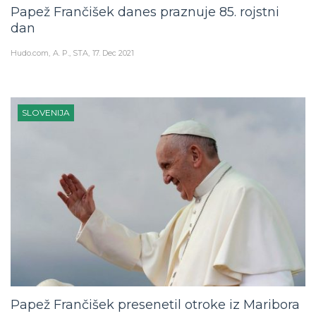
Papež Frančišek danes praznuje 85. rojstni
dan
Hudo.com
A. P., STA
17. Dec 2021
SLOVENIJA
Papež Frančišek presenetil otroke iz Maribora