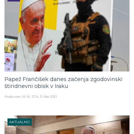
Papež Frančišek danes začenja zgodovinski
štiridnevni obisk v Iraku
Hudo.com
M. N., STA
5. Mar 2021
AKTUALNO