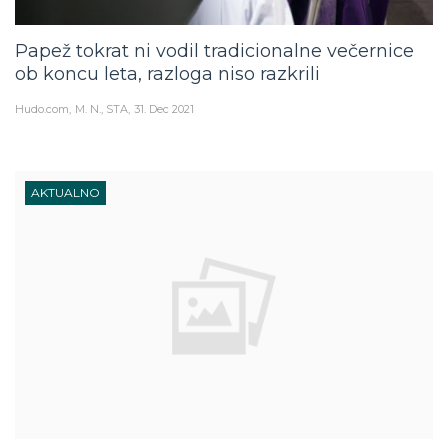
Papež tokrat ni vodil tradicionalne večernice
ob koncu leta, razloga niso razkrili
Hudo.com
M. N., STA
31. Dec 2021
AKTUALNO