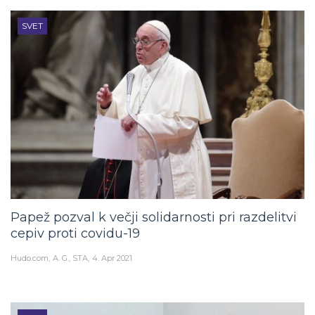
SVET
Papež pozval k večji solidarnosti pri razdelitvi
cepiv proti covidu-19
Hudo.com
A. G., STA
4. Apr 2021