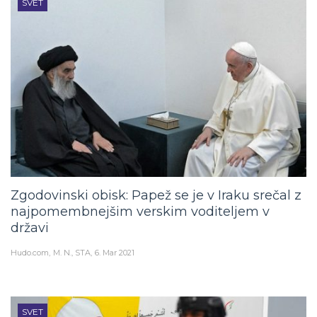
SVET
Zgodovinski obisk: Papež se je v Iraku srečal z
najpomembnejšim verskim voditeljem v
državi
Hudo.com
M. N., STA
6. Mar 2021
SVET