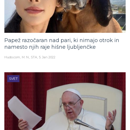
Papež razočaran nad pari, ki nimajo otrok in
namesto njih raje hišne ljubljenčke
Hudo.com
M. N., STA
5. Jan 2022
SVET