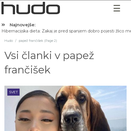
Najnovejše:
Hibernacijska dieta: Zakaj je pred spanjem dobro pojesti žlico 
Hudo
/
papež frančišek (Page 2)
Vsi članki v
papež
frančišek
SVET