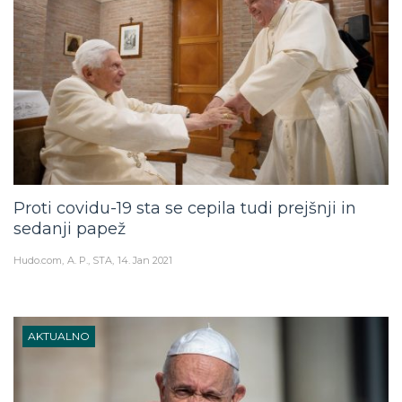
Proti covidu-19 sta se cepila tudi prejšnji in
sedanji papež
Hudo.com
A. P., STA
14. Jan 2021
AKTUALNO