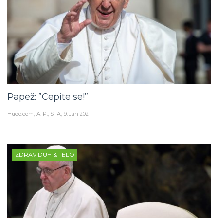
Papež: ”Cepite se!”
Hudo.com
A. P., STA
9. Jan 2021
ZDRAV DUH & TELO