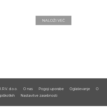
NALOŽI VEČ
I.R.V. d.o.o.
O nas
Pogoji uporabe
Oglaševanje
O
piškotkih
Nastavitve zasebnosti