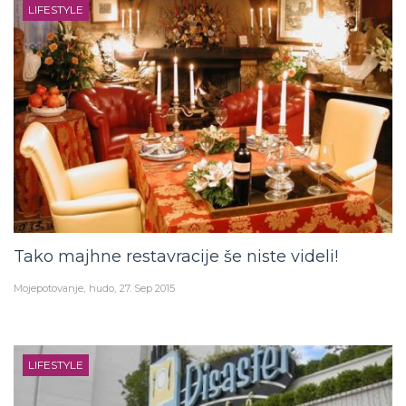
LIFESTYLE
Tako majhne restavracije še niste videli!
Mojepotovanje
hudo
27. Sep 2015
LIFESTYLE