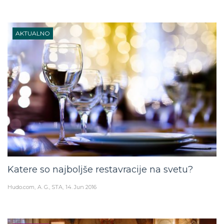
AKTUALNO
Katere so najboljše restavracije na svetu?
Hudo.com
A. G., STA
14. Jun 2016