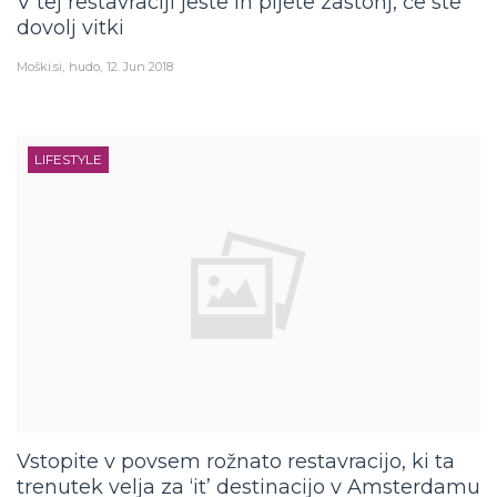
V tej restavraciji jeste in pijete zastonj, če ste
dovolj vitki
Moški.si
hudo
12. Jun 2018
LIFESTYLE
Vstopite v povsem rožnato restavracijo, ki ta
trenutek velja za ‘it’ destinacijo v Amsterdamu