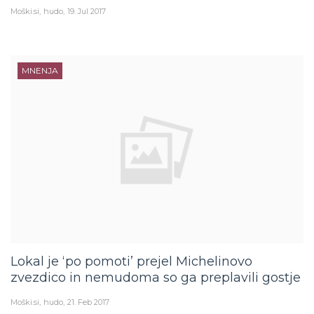
Moški.si
hudo
19. Jul 2017
MNENJA
Lokal je ‘po pomoti’ prejel Michelinovo
zvezdico in nemudoma so ga preplavili gostje
Moški.si
hudo
21. Feb 2017