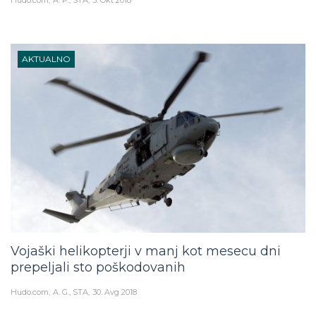
AKTUALNO
Vojaški helikopterji v manj kot mesecu dni
prepeljali sto poškodovanih
Hudo.com
A. G., STA
30. Avg 2018