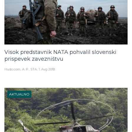
Visok predstavnik NATA pohvalil slovenski
prispevek zavezništvu
Hudo.com
A. P., STA
1. Avg 2018
AKTUALNO