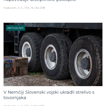
Hudo.com
A. G., STA
16. Okt 2018
AKTUALNO
V Nemčiji Slovenski vojski ukradli strelivo s
tovornjaka
Hudo.com
A. P., STA
3. Okt 2018