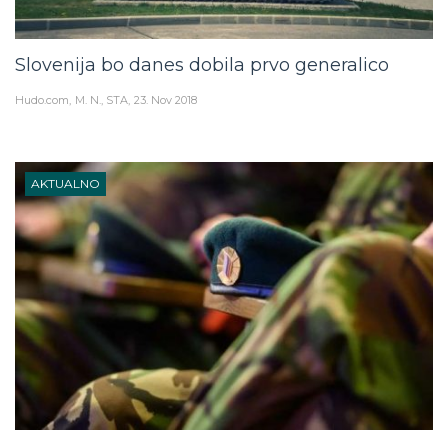
Slovenija bo danes dobila prvo generalico
Hudo.com
M. N., STA
23. Nov 2018
AKTUALNO
Ponoči pri Pivki pripadniki Slovenske vojske