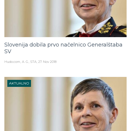
Slovenija dobila prvo načelnico Generalštaba
SV
Hudo.com
A. G., STA
27. Nov 2018
AKTUALNO