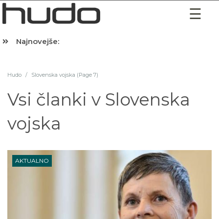
Najnovejše:
Hibernacijska dieta: Zakaj je pred spanjem dobro pojesti žlico 
Hudo
/
Slovenska vojska (Page 7)
Vsi članki v
Slovenska
vojska
AKTUALNO