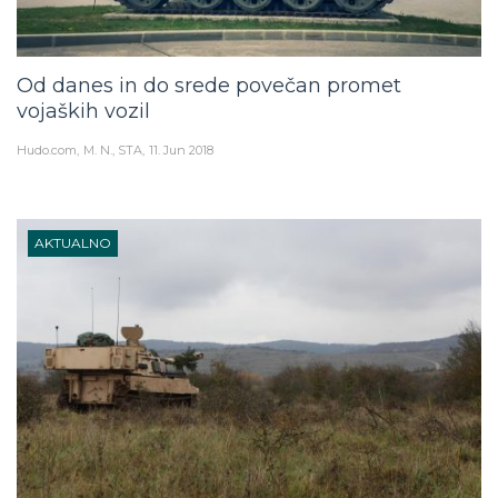
Od danes in do srede povečan promet
vojaških vozil
Hudo.com
M. N., STA
11. Jun 2018
AKTUALNO