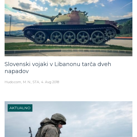
Slovenski vojaki v Libanonu tarča dveh
napadov
Hudo.com
M. N., STA
4. Avg 2018
AKTUALNO