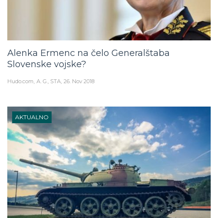
Alenka Ermenc na čelo Generalštaba
Slovenske vojske?
Hudo.com
A. G., STA
26. Nov 2018
AKTUALNO