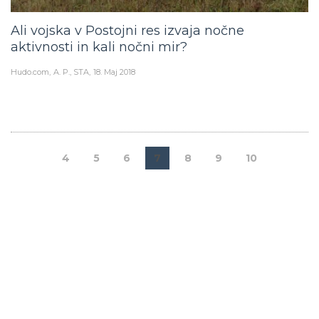
Ali vojska v Postojni res izvaja nočne
aktivnosti in kali nočni mir?
Hudo.com
A. P., STA
18. Maj 2018
4
5
6
7
8
9
10