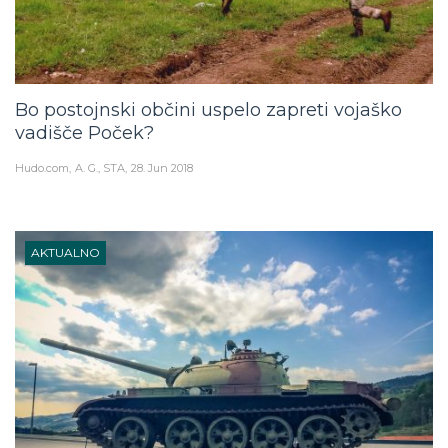
Bo postojnski občini uspelo zapreti vojaško
vadišče Poček?
Hudo.com
A. G., STA
28. Jun 2018
AKTUALNO