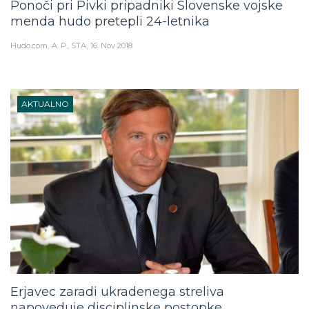
menda hudo pretepli 24-letnika
Hudo.com
A. P., STA
16. Nov 2018
AKTUALNO
Erjavec zaradi ukradenega streliva
napoveduje disciplinske postopke