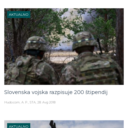
AKTUALNO
Slovenska vojska razpisuje 200 štipendij
Hudo.com
A. P., STA
28. Avg 2018
AKTUALNO