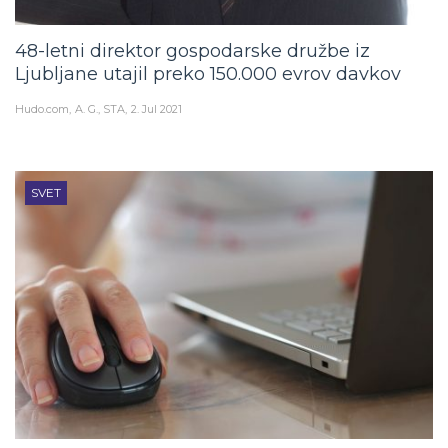
48-letni direktor gospodarske družbe iz
Ljubljane utajil preko 150.000 evrov davkov
Hudo.com
A. G., STA
2. Jul 2021
SVET