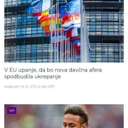
V EU upanje, da bo nova davčna afera
spodbudila ukrepanje
Hudo.com
M. N., STA
6. Nov 2017
VIP