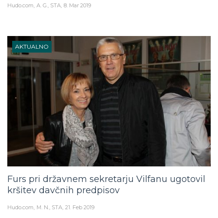
Hudo.com
A. G., STA
8. Mar 2019
AKTUALNO
Furs pri državnem sekretarju Vilfanu ugotovil
kršitev davčnih predpisov
Hudo.com
M. N., STA
21. Feb 2019