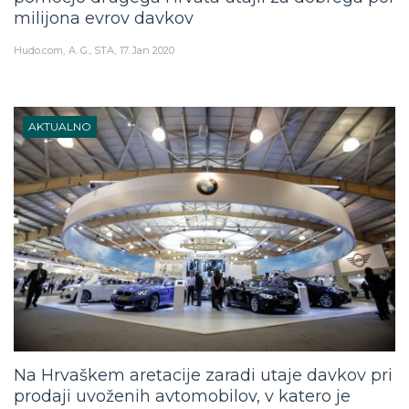
milijona evrov davkov
Hudo.com
A. G., STA
17. Jan 2020
AKTUALNO
Na Hrvaškem aretacije zaradi utaje davkov pri
prodaji uvoženih avtomobilov, v katero je