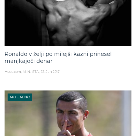
Ronaldo v želji po milejši kazni prinesel
manjkajoči denar
Hudo.com
M. N., STA
22. Jun 2017
AKTUALNO