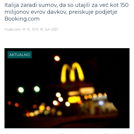
Italija zaradi sumov, da so utajili za več kot 150
milijonov evrov davkov, preiskuje podjetje
Booking.com
Hudo.com
M. N., STA
10. Jun 2021
AKTUALNO