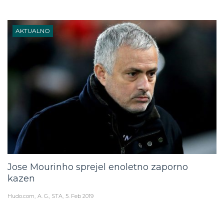
AKTUALNO
Jose Mourinho sprejel enoletno zaporno
kazen
Hudo.com
A. G., STA
5. Feb 2019