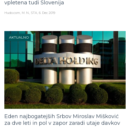
vpletena tudi Slovenija
Hudo.com
M. N., STA
6. Dec 2019
AKTUALNO
Eden najbogatejših Srbov Miroslav Mišković
za dve leti in pol v zapor zaradi utaje davkov