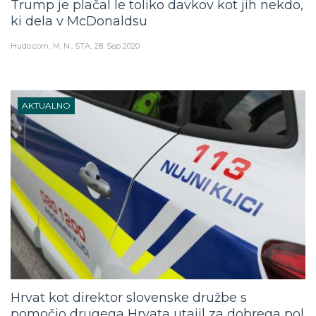
Trump je plačal le toliko davkov kot jih nekdo,
ki dela v McDonaldsu
Hudo.com
M. N., STA
28. Sep 2020
AKTUALNO
Hrvat kot direktor slovenske družbe s
pomočjo drugega Hrvata utajil za dobrega pol