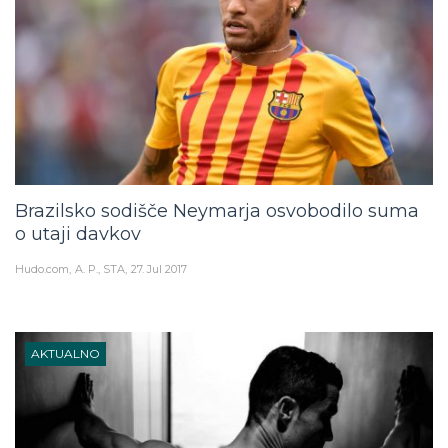
Brazilsko sodišče Neymarja osvobodilo suma
o utaji davkov
Hudo.com
A. P., STA
27. Jul 2017
AKTUALNO