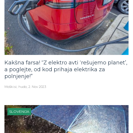
Kakšna farsa! “Z elektro avti ‘rešujemo planet’,
a poglejte, od kod prihaja elektrika za
polnjenje!”
Moški.si
hudo
2. Nov 2023
SLOVENIJA