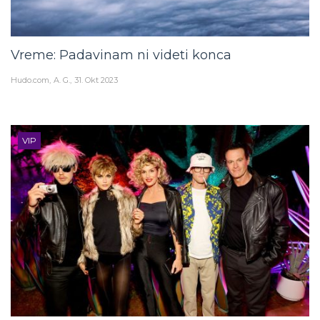
Vreme: Padavinam ni videti konca
Hudo.com
A. G.
31. Okt 2023
VIP