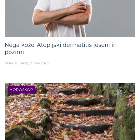
Nega kože: Atopijski dermatitis jeseni in
pozimi
Moški.si
hudo
2. Nov 2023
HOROSKOP