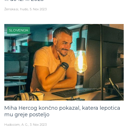
Ženska.si
hudo
5. Nov 2023
SLOVENIJA
Miha Hercog končno pokazal, katera lepotica
mu greje posteljo
Hudo.com
A. G.
3. Nov 2023