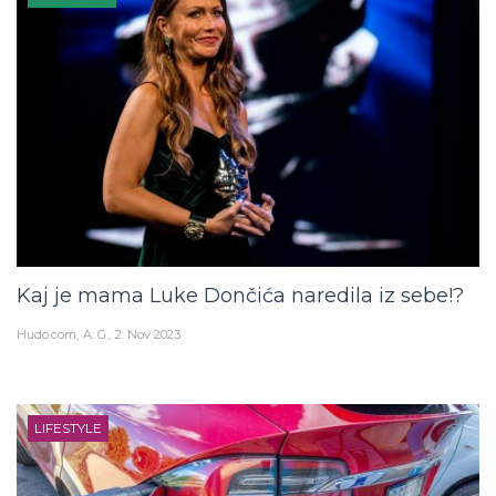
Kaj je mama Luke Dončića naredila iz sebe!?
Hudo.com
A. G.
2. Nov 2023
LIFESTYLE