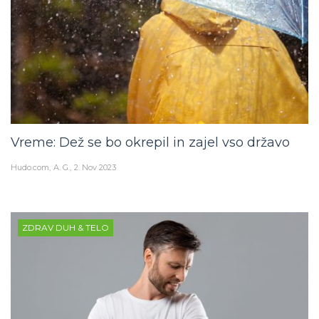
Vreme: Dež se bo okrepil in zajel vso državo
Hudo.com
A. G.
2. Nov 2023
ZDRAV DUH & TELO