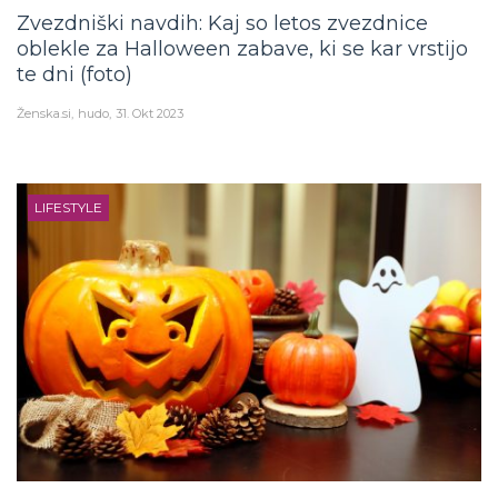
Zvezdniški navdih: Kaj so letos zvezdnice
oblekle za Halloween zabave, ki se kar vrstijo
te dni (foto)
Ženska.si
hudo
31. Okt 2023
LIFESTYLE