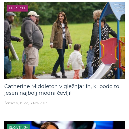
LIFESTYLE
Catherine Middleton v gležnjarjih, ki bodo to
jesen najbolj modni čevlji!
Ženska.si
hudo
3. Nov 2023
SLOVENIJA