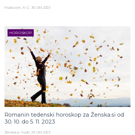
Hudo.com
A. G.
30. Okt 2023
HOROSKOP
Romanin tedenski horoskop za Ženska.si od
30. 10. do 5. 11. 2023
Ženska.si
hudo
29. Okt 2023