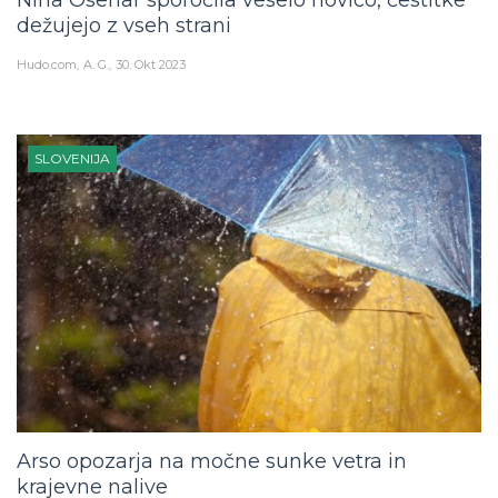
Nina Osenar sporočila veselo novico, čestitke
dežujejo z vseh strani
Hudo.com
A. G.
30. Okt 2023
SLOVENIJA
Arso opozarja na močne sunke vetra in
krajevne nalive