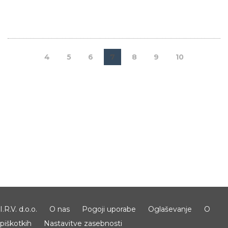
4
5
6
7
8
9
10
I.R.V. d.o.o.
O nas
Pogoji uporabe
Oglaševanje
O
piškotkih
Nastavitve zasebnosti