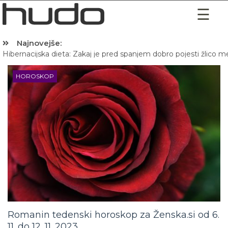
Najnovejše:
Hibernacijska dieta: Zakaj je pred spanjem dobro pojesti žlico 
HOROSKOP
Romanin tedenski horoskop za Ženska.si od 6.
11. do 12. 11. 2023