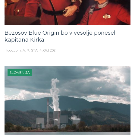
Bezosov Blue Origin bo v vesolje ponesel
kapitana Kirka
Hudo.com
A. P., STA
4. Okt 2021
SLOVENIJA