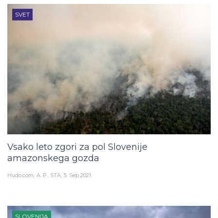
SVET
Vsako leto zgori za pol Slovenije
amazonskega gozda
Hudo.com
A. P., STA
5. Sep 2021
SLOVENIJA