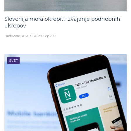
Slovenija mora okrepiti izvajanje podnebnih
ukrepov
Hudo.com
A. P., STA
29. Sep 2021
SVET