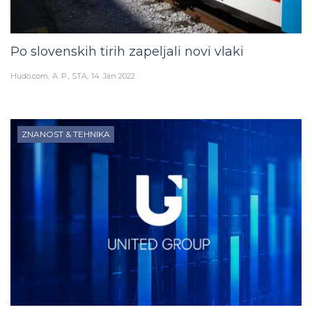
Po slovenskih tirih zapeljali novi vlaki
Hudo.com
A. P., STA
14. Jan 2022
ZNANOST & TEHNIKA