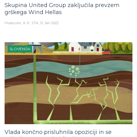
Skupina United Group zaključila prevzem
grškega Wind Hellas
Hudo.com
A. P., STA
12. Jan 2022
SLOVENIJA
Vlada končno prisluhnila opoziciji in se