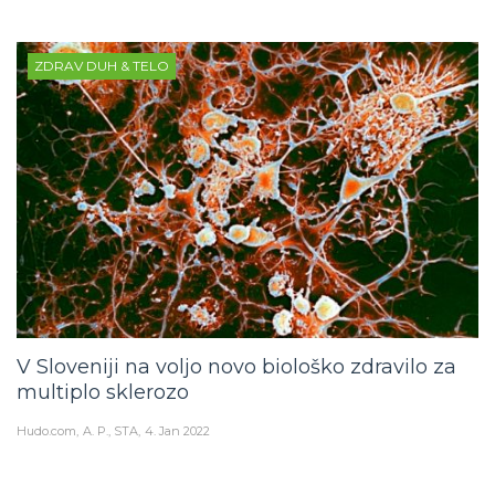
ZDRAV DUH & TELO
V Sloveniji na voljo novo biološko zdravilo za
multiplo sklerozo
Hudo.com
A. P., STA
4. Jan 2022