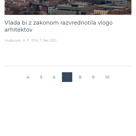
Vlada bi z zakonom razvrednotila vlogo
arhitektov
Hudo.com
A. P., STA
7. Dec 2021
4
5
6
7
8
9
10