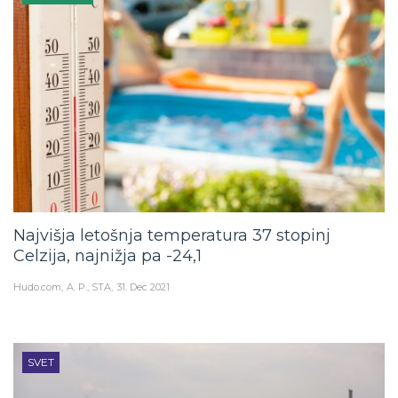
Najvišja letošnja temperatura 37 stopinj
Celzija, najnižja pa -24,1
Hudo.com
A. P., STA
31. Dec 2021
SVET