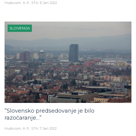
Hudo.com
A. P., STA
9. Jan 2022
SLOVENIJA
”Slovensko predsedovanje je bilo
razočaranje…”
Hudo.com
A. P., STA
7. Jan 2022