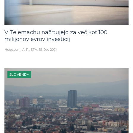
V Telemachu načrtujejo za več kot 100
milijonov evrov investicij
Hudo.com
A. P., STA
16. Dec 2021
SLOVENIJA