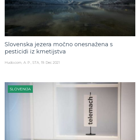
Slovenska jezera močno onesnažena s
pesticidi iz kmetijstva
Hudo.com
A. P., STA
19. Dec 2021
SLOVENIJA