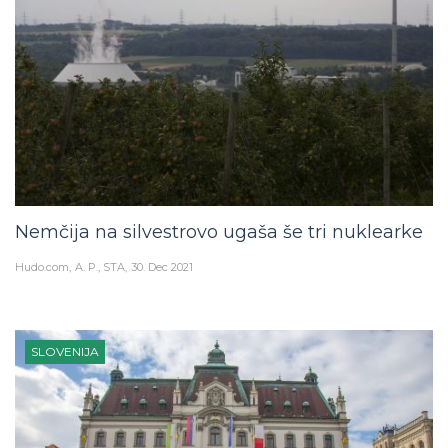
Nemčija na silvestrovo ugaša še tri nuklearke
Hudo.com
A. P., STA
30. Dec 2021
SLOVENIJA