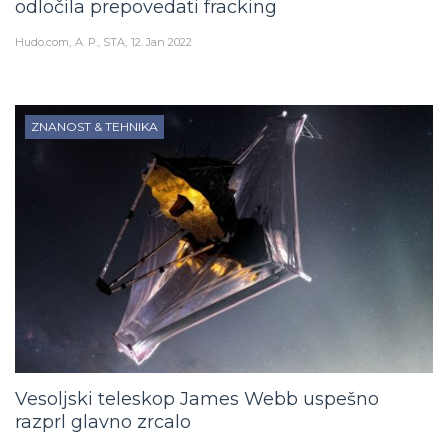
odločila prepovedati fracking
Hudo.com
A. P., STA
12. Jan 2022
ZNANOST & TEHNIKA
Vesoljski teleskop James Webb uspešno
razprl glavno zrcalo