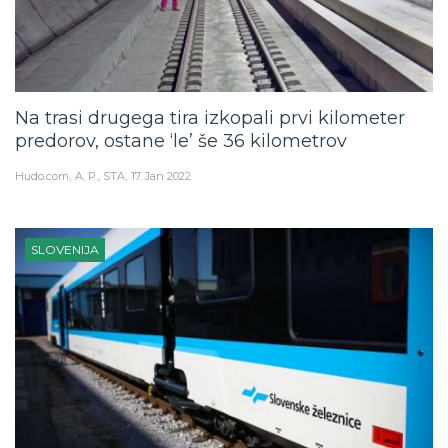
Na trasi drugega tira izkopali prvi kilometer
predorov, ostane ‘le’ še 36 kilometrov
Hudo.com
A. P., STA
17. Jan 2022
SLOVENIJA