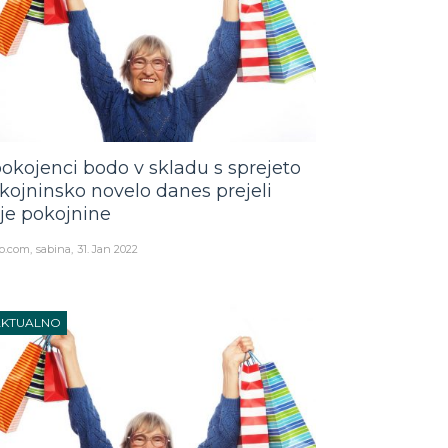
okojenci bodo v skladu s sprejeto
kojninsko novelo danes prejeli
šje pokojnine
o.com
sabina
31. Jan 2022
AKTUALNO