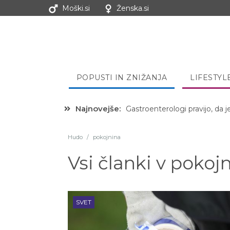
Moški.si
Ženska.si
POPUSTI IN ZNIŽANJA
LIFESTYL
Najnovejše:
Hibernacijska dieta: Zakaj je
Hudo
/
pokojnina
Vsi članki v
pokojn
SVET