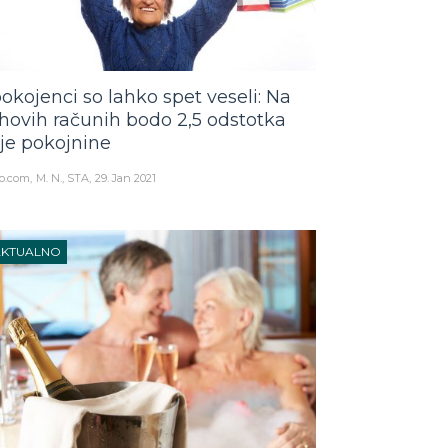
okojenci so lahko spet veseli: Na
ihovih računih bodo 2,5 odstotka
šje pokojnine
o.com
M. N., STA
29. Jan 2021
AKTUALNO