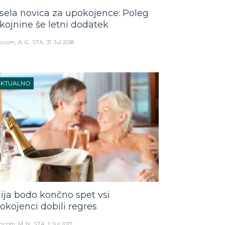
sela novica za upokojence: Poleg
kojnine še letni dodatek
o.com
A. G., STA
31. Jul 2018
AKTUALNO
lija bodo končno spet vsi
okojenci dobili regres
o.com
M. N., STA
1. Jul 2017