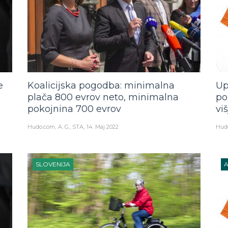
e
Koalicijska pogodba: minimalna
Up
plača 800 evrov neto, minimalna
po
pokojnina 700 evrov
vi
Hudo.com
A. G., STA
14. Maj 2022
Hud
SLOVENIJA