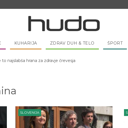
E
KUHARIJA
ZDRAV DUH & TELO
ŠPORT
 pred spanjem dobro pojesti žlico medu?
ina
SLOVENIJA
S