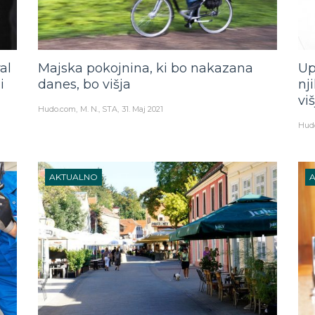
al
Majska pokojnina, ki bo nakazana
Up
i
danes, bo višja
nj
vi
Hudo.com
M. N., STA
31. Maj 2021
Hud
AKTUALNO