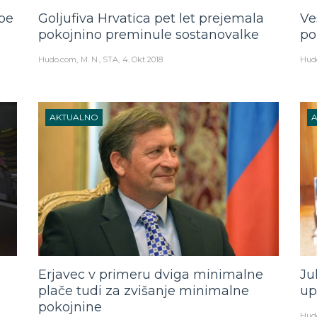
obe
Goljufiva Hrvatica pet let prejemala
Ve
pokojnino preminule sostanovalke
po
Hudo.com
M. N., STA
4. Okt 2018
Hud
AKTUALNO
Erjavec v primeru dviga minimalne
Ju
plače tudi za zvišanje minimalne
up
pokojnine
Hud