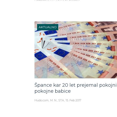
AKTUALNO
Špance kar 20 let prejemal pokojn
pokojne babice
Hudo.com
M. N., STA
15. Feb 2017