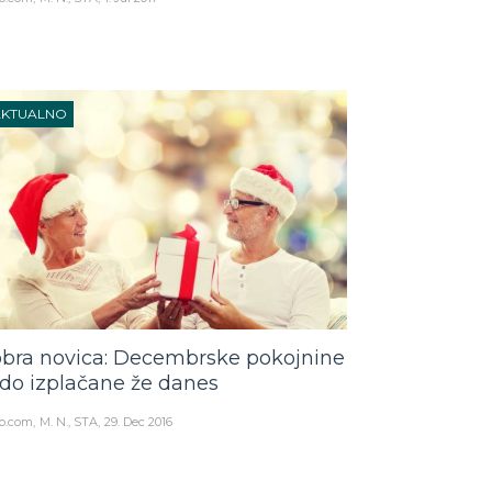
AKTUALNO
bra novica: Decembrske pokojnine
do izplačane že danes
o.com
M. N., STA
29. Dec 2016