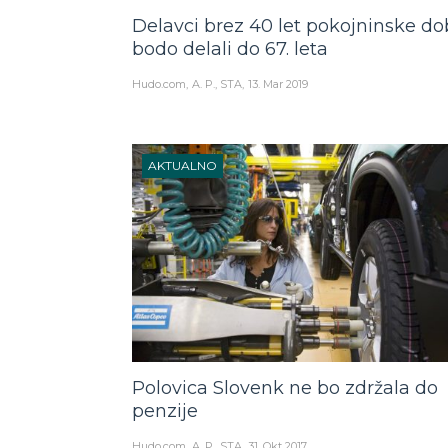
Delavci brez 40 let pokojninske d
bodo delali do 67. leta
Hudo.com
A. P., STA
13. Mar 2019
AKTUALNO
Polovica Slovenk ne bo zdržala do
penzije
Hudo.com
A. P., STA
31. Okt 2017