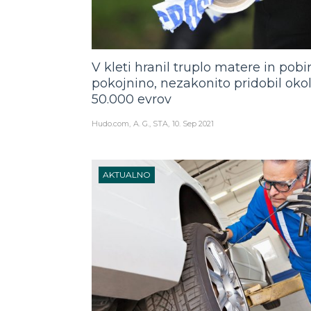
V kleti hranil truplo matere in pobir
pokojnino, nezakonito pridobil okol
50.000 evrov
Hudo.com
A. G., STA
10. Sep 2021
AKTUALNO