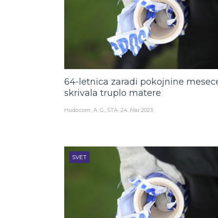
64-letnica zaradi pokojnine mesec
skrivala truplo matere
Hudo.com
A. G., STA
24. Mar 2023
SVET