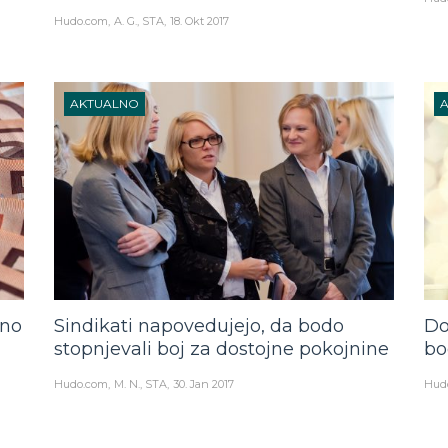
Hudo.com
A. G., STA
18. Okt 2017
AKTUALNO
ino
Sindikati napovedujejo, da bodo
Do
stopnjevali boj za dostojne pokojnine
bo
Hudo.com
M. N., STA
30. Jan 2017
Hud