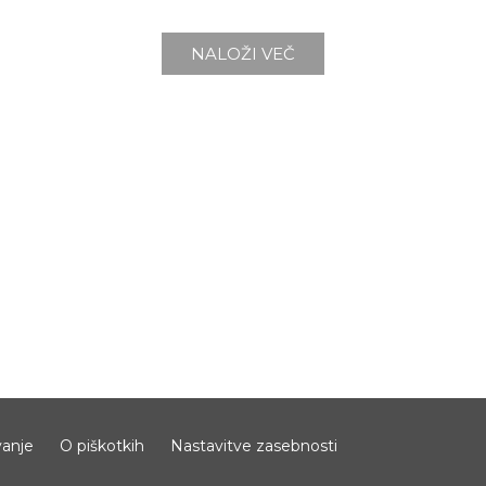
NALOŽI VEČ
anje
O piškotkih
Nastavitve zasebnosti