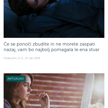
Če se ponoči zbudite in ne morete zaspati
nazaj, vam bo najbolj pomagala le ena stvar
Hudo.com
A. G.
22. Jan 2019
AKTUALNO