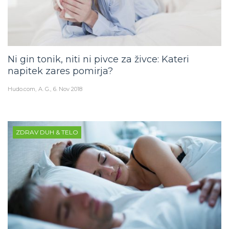
Ni gin tonik, niti ni pivce za živce: Kateri
napitek zares pomirja?
Hudo.com
A. G.
6. Nov 2018
ZDRAV DUH & TELO