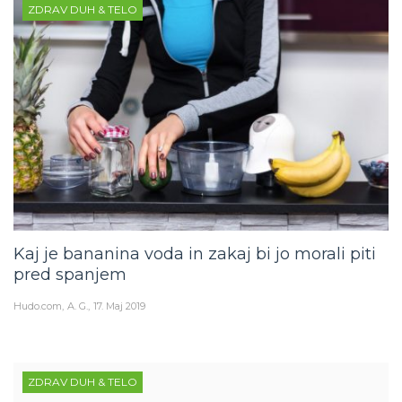
ZDRAV DUH & TELO
Kaj je bananina voda in zakaj bi jo morali piti
pred spanjem
Hudo.com
A. G.
17. Maj 2019
ZDRAV DUH & TELO