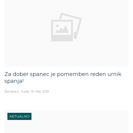
Za dober spanec je pomemben reden urnik
spanja!
Ženska.si
hudo
15. Mar 2019
AKTUALNO