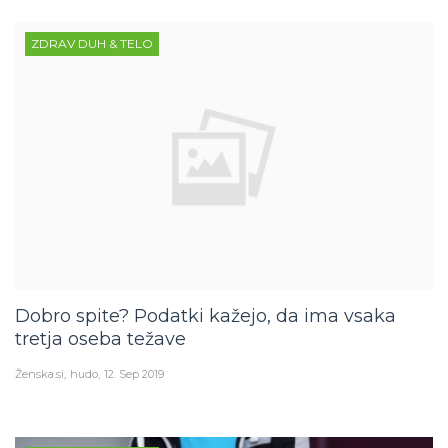
ZDRAV DUH & TELO
Dobro spite? Podatki kažejo, da ima vsaka
tretja oseba težave
Ženska.si
hudo
12. Sep 2019