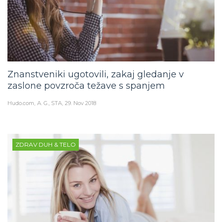
Znanstveniki ugotovili, zakaj gledanje v
zaslone povzroča težave s spanjem
Hudo.com
A. G., STA
29. Nov 2018
ZDRAV DUH & TELO