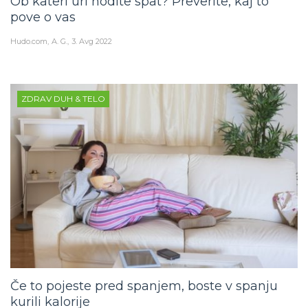
Ob kateri uri hodite spat? Preverite, kaj to
pove o vas
Hudo.com
A. G.
3. Avg 2022
ZDRAV DUH & TELO
Če to pojeste pred spanjem, boste v spanju
kurili kalorije