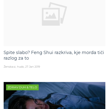
Spite slabo? Feng Shui razkriva, kje morda tiči
razlog za to
Ženska.si
hudo
27. Jan 2019
ZDRAV DUH & TELO