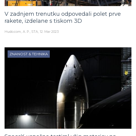
V zadnjem trenutku odpovedali polet prve
rakete, izdelane s tiskom 3D
Hudo.com
A. P., STA
12. Mar 2023
ZNANOST & TEHNIKA