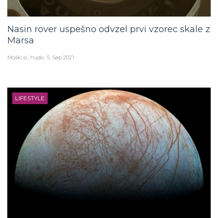
Nasin rover uspešno odvzel prvi vzorec skale z
Marsa
Moški.si
hudo
5. Sep 2021
LIFESTYLE