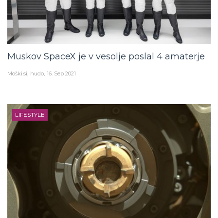
Muskov SpaceX je v vesolje poslal 4 amaterje
Moški.si
hudo
16. Sep 2021
LIFESTYLE