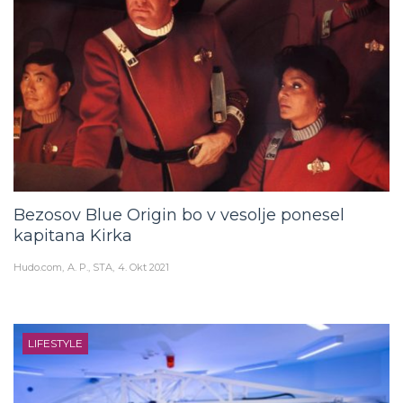
Bezosov Blue Origin bo v vesolje ponesel
kapitana Kirka
Hudo.com
A. P., STA
4. Okt 2021
LIFESTYLE