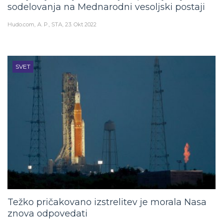
sodelovanja na Mednarodni vesoljski postaji
Hudo.com
A. P., STA
23. Okt 2022
SVET
Težko pričakovano izstrelitev je morala Nasa
znova odpovedati