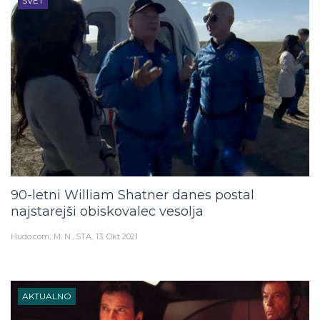
SVET
90-letni William Shatner danes postal
najstarejši obiskovalec vesolja
Hudo.com
M. N., STA
13. Okt 2021
AKTUALNO