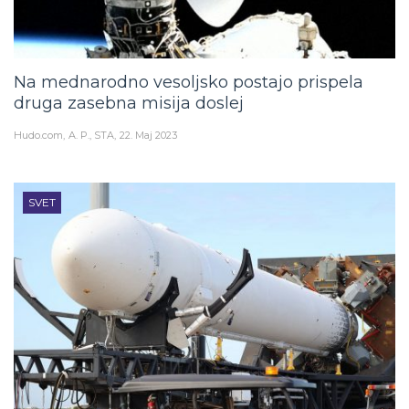
Na mednarodno vesoljsko postajo prispela
druga zasebna misija doslej
Hudo.com
A. P., STA
22. Maj 2023
SVET