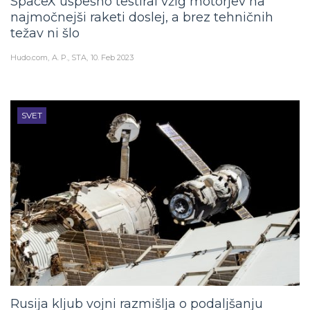
SpaceX uspešno testiral vžig motorjev na
najmočnejši raketi doslej, a brez tehničnih
težav ni šlo
Hudo.com
A. P., STA
10. Feb 2023
SVET
Rusija kljub vojni razmišlja o podaljšanju