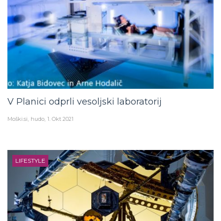
V Planici odprli vesoljski laboratorij
Moški.si
hudo
1. Okt 2021
LIFESTYLE