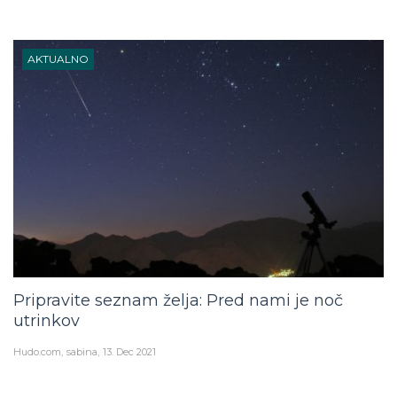
AKTUALNO
Pripravite seznam želja: Pred nami je noč
utrinkov
Hudo.com
sabina
13. Dec 2021