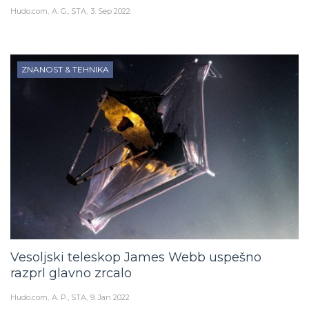
Hudo.com
A. G., STA
3. Sep 2022
ZNANOST & TEHNIKA
Vesoljski teleskop James Webb uspešno
razprl glavno zrcalo
Hudo.com
A. P., STA
9. Jan 2022