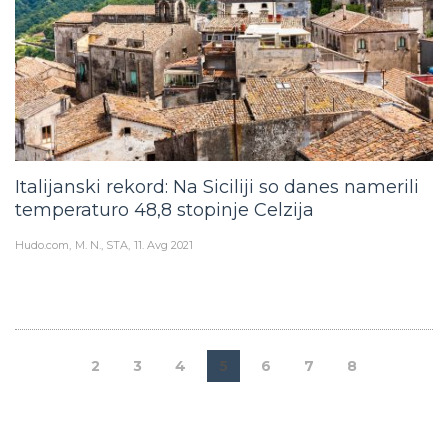
Italijanski rekord: Na Siciliji so danes namerili
temperaturo 48,8 stopinje Celzija
Hudo.com
M. N., STA
11. Avg 2021
2
3
4
5
6
7
8