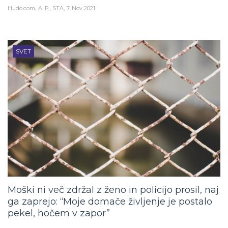
Hudo.com
A. P., STA
7. Nov 2021
SVET
Moški ni več zdržal z ženo in policijo prosil, naj
ga zaprejo: “Moje domače življenje je postalo
pekel, hočem v zapor”