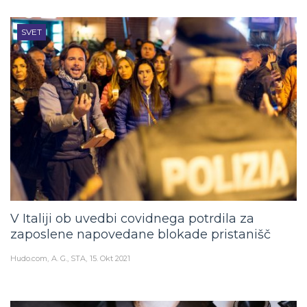
SVET
V Italiji ob uvedbi covidnega potrdila za
zaposlene napovedane blokade pristanišč
Hudo.com
A. G., STA
15. Okt 2021