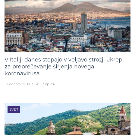
V Italiji danes stopajo v veljavo strožji ukrepi
za preprečevanje širjenja novega
koronavirusa
Hudo.com
M. N., STA
1. Sep 2021
SVET