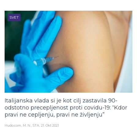
SVET
Italijanska vlada si je kot cilj zastavila 90-
odstotno precepljenost proti covidu-19: “Kdor
pravi ne cepljenju, pravi ne življenju”
Hudo.com
M. N., STA
21. Okt 2021