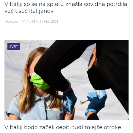
V Italiji so se na spletu znašla covidna potrdila
več tisoč Italijanov
Hudo.com
M. N., STA
21. Nov 2021
SVET
V Italiji bodo začeli cepiti tudi mlajše otroke