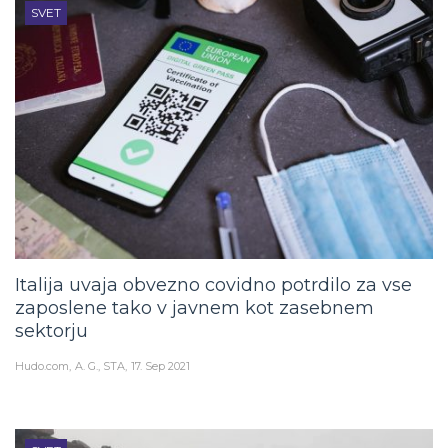
SVET
Italija uvaja obvezno covidno potrdilo za vse
zaposlene tako v javnem kot zasebnem
sektorju
Hudo.com
A. G., STA
17. Sep 2021