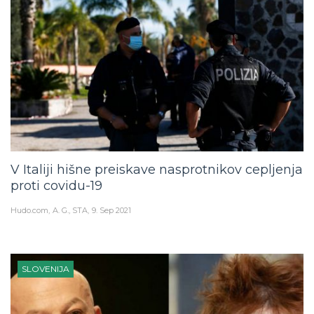
V Italiji hišne preiskave nasprotnikov cepljenja
proti covidu-19
Hudo.com
A. G., STA
9. Sep 2021
SLOVENIJA