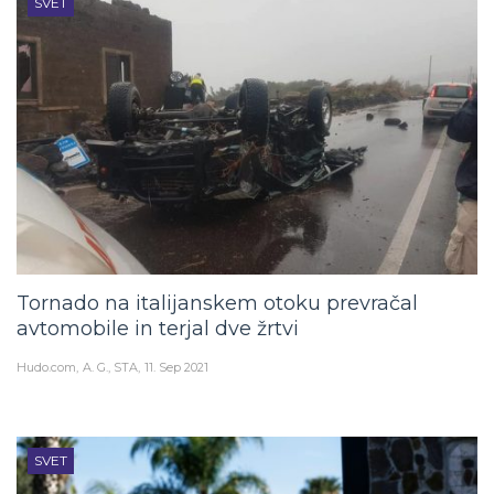
SVET
Tornado na italijanskem otoku prevračal
avtomobile in terjal dve žrtvi
Hudo.com
A. G., STA
11. Sep 2021
SVET