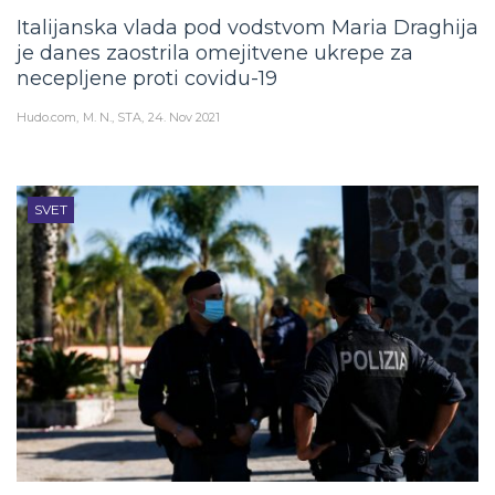
Italijanska vlada pod vodstvom Maria Draghija
je danes zaostrila omejitvene ukrepe za
necepljene proti covidu-19
Hudo.com
M. N., STA
24. Nov 2021
SVET