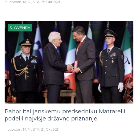
Hudo.com
M. N., STA
25. Okt 2021
SLOVENIJA
Pahor italijanskemu predsedniku Mattarelli
podelil najvišje državno priznanje
Hudo.com
M. N., STA
21. Okt 2021