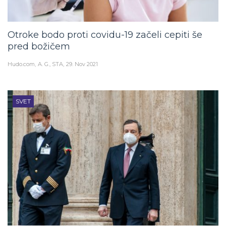
Otroke bodo proti covidu-19 začeli cepiti še
pred božičem
Hudo.com
A. G., STA
29. Nov 2021
SVET