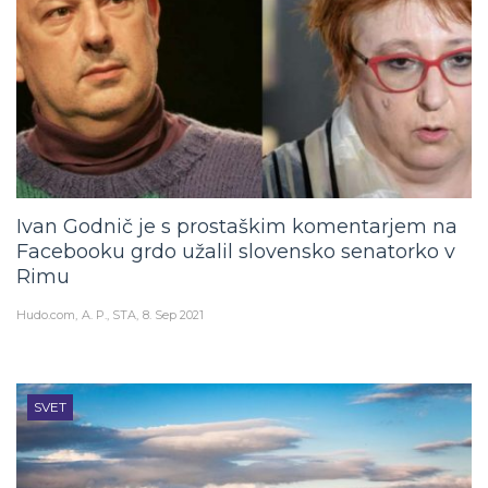
Ivan Godnič je s prostaškim komentarjem na
Facebooku grdo užalil slovensko senatorko v
Rimu
Hudo.com
A. P., STA
8. Sep 2021
SVET